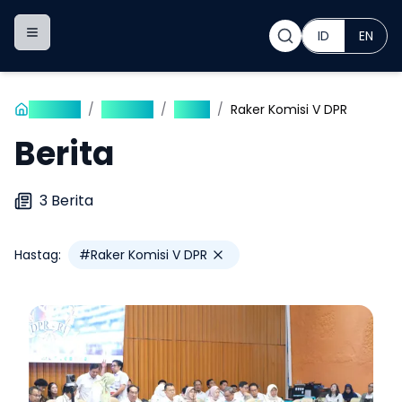
ID
EN
Toggle navigation menu
Beranda
/
Publikasi
/
Berita
/
Raker Komisi V DPR
Berita
3
Berita
Hastag:
#
Raker Komisi V DPR