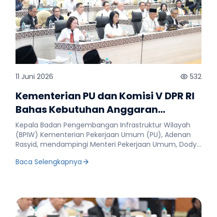
11 Juni 2026
532
Kementerian PU dan Komisi V DPR RI
Bahas Kebutuhan Anggaran
Kementerian PU Tahun 2027
Kepala Badan Pengembangan Infrastruktur Wilayah
(BPIW) Kementerian Pekerjaan Umum (PU), Adenan
Rasyid, mendampingi Menteri Pekerjaan Umum, Dody
Hanggodo, dalam Rapat Kerja (Raker) bersama Komisi
Baca Selengkapnya
V DPR RI di Gedung Nusantara, Jakarta, 11 Juni 2026.
Raker yang dipimpin Ketua Komisi V DPR RI, Lasarus,
membahas Rencana Kerja dan Anggaran Kementerian
PU Tahun Anggaran 2027. Dalam rapat tersebut,
Lasarus menyampaikan sejumlah catatan strategis,
antara lain penguatan konektivitas nasional,