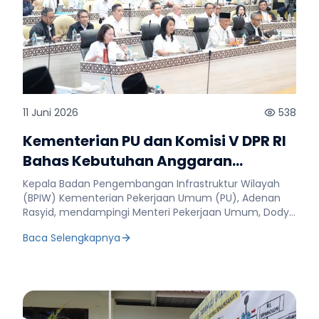
11 Juni 2026
538
Kementerian PU dan Komisi V DPR RI
Bahas Kebutuhan Anggaran
Kementerian PU Tahun 2027
Kepala Badan Pengembangan Infrastruktur Wilayah
(BPIW) Kementerian Pekerjaan Umum (PU), Adenan
Rasyid, mendampingi Menteri Pekerjaan Umum, Dody
Hanggodo, dalam Rapat Kerja (Raker) bersama Komisi
Baca Selengkapnya
V DPR RI di Gedung Nusantara, Jakarta, 11 Juni 2026.
Raker yang dipimpin Ketua Komisi V DPR RI, Lasarus,
membahas Rencana Kerja dan Anggaran Kementerian
PU Tahun Anggaran 2027. Dalam rapat tersebut,
Lasarus menyampaikan sejumlah catatan strategis,
antara lain penguatan konektivitas nasional,