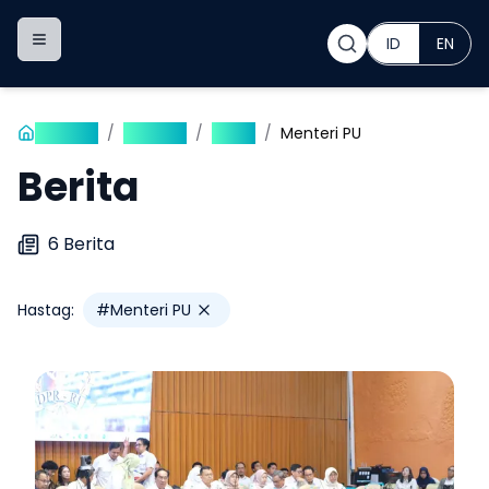
ID
EN
Toggle navigation menu
Beranda
/
Publikasi
/
Berita
/
Menteri PU
Berita
6
Berita
Hastag:
#
Menteri PU