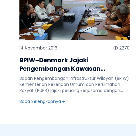
14 November 2016
2270
BPIW–Denmark Jajaki
Pengembangan Kawasan
Perkotaan Berbasis Green–Blue
Badan Pengembangan Infrastruktur Wilayah (BPIW)
Infrastructure
Kementerian Pekerjaan Umum dan Perumahan
Rakyat (PUPR) jajaki peluang kerjasama dengan
Denmark. Terlebih, saat ini BPIW sedang
Baca Selengkapnya
mengembangkan perencanaan dan
pemrograman pembangunan kawasan perkotaan
yang berbasis teknologi. “Teknologi itu untuk
memudahkan dalam mengintegrasikan ide-ide
pengembangan infrastruktur kawasan perkotaan,”
ungkap Kepala BPIW, Rido Matari Ichwan saat