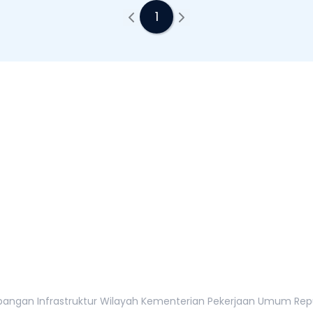
1
tur Wilayah
tan, 12110
gan Infrastruktur Wilayah Kementerian Pekerjaan Umum Republi