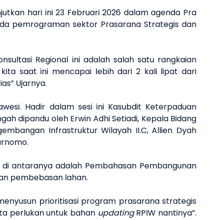
tkan hari ini 23 Februari 2026 dalam agenda Pra
 pada pemrograman sektor Prasarana Strategis dan
ultasi Regional ini adalah salah satu rangkaian
 saat ini mencapai lebih dari 2 kali lipat dari
ias” Ujarnya.
wesi. Hadir dalam sesi ini Kasubdit Keterpaduan
ngah dipandu oleh Erwin Adhi Setiadi, Kepala Bidang
embangan Infrastruktur Wilayah II.C, Allien Dyah
Purnomo.
27, di antaranya adalah Pembahasan Pembangunan
dan pembebasan lahan.
enyusun prioritisasi program prasarana strategis
ita perlukan untuk bahan
updating
RPIW nantinya”.