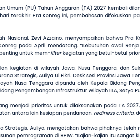
 Umum (PU) Tahun Anggaran (TA) 2027 kembali dilanju
a hari terakhir Pra Konreg ini, pembahasan difokuskan
h Nasional, Zevi Azzaino, menyampaikan bahwa Pra Kons
reg pada April mendatang. “Kebutuhan awal Renja kita
tu penting untuk mem-
filter
kegiatan yang betul-betul prior
n kegiatan di wilayah Jawa, Nusa Tenggara, dan Sula
ana Strategis, Auliya Ul Fikri. Desk sesi Provinsi Jawa Te
ilayah Nusa Tenggara dipandu oleh Kepala Bidang Peng
 Bidang Pengembangan Infrastruktur Wilayah III.A, Setyo 
yang menjadi prioritas untuk dilaksanakan pada TA 20
atan antara lain kesiapan pendanaan,
rediness criteria
, 
Strategis, Auliya, mengatakan bahwa pihaknya telah m
unan pemrograman di BPIW. “Kajian-kajian itu sangat k