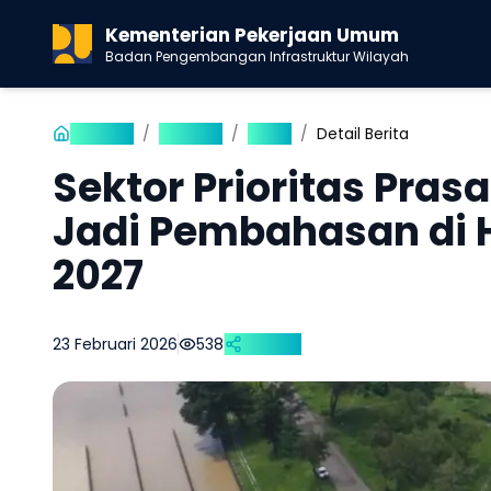
Kementerian Pekerjaan Umum
Badan Pengembangan Infrastruktur Wilayah
Beranda
/
Publikasi
/
Berita
/
Detail Berita
Sektor Prioritas Pras
Jadi Pembahasan di H
2027
23 Februari 2026
538
Bagikan