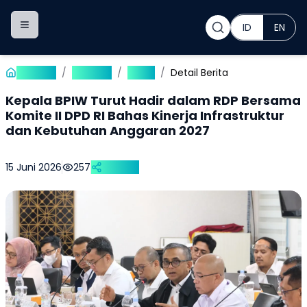
ID
EN
Toggle navigation menu
Beranda
/
Publikasi
/
Berita
/
Detail Berita
Kepala BPIW Turut Hadir dalam RDP Bersama
Komite II DPD RI Bahas Kinerja Infrastruktur
dan Kebutuhan Anggaran 2027
15 Juni 2026
257
Bagikan