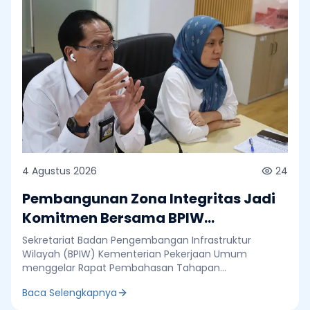
4 Agustus 2026
24
Pembangunan Zona Integritas Jadi
Komitmen Bersama BPIW
Tingkatkan Kualitas Tata Kelola
Sekretariat Badan Pengembangan Infrastruktur
Wilayah (BPIW) Kementerian Pekerjaan Umum
menggelar Rapat Pembahasan Tahapan
Pembangunan Zona Integritas (ZI) di Ruang Rapat
Baca Selengkapnya
Lantai I Gedung G BPIW, Selasa (4/8). Kegiatan ini
menjadi bagian dari upaya memperkuat komitmen