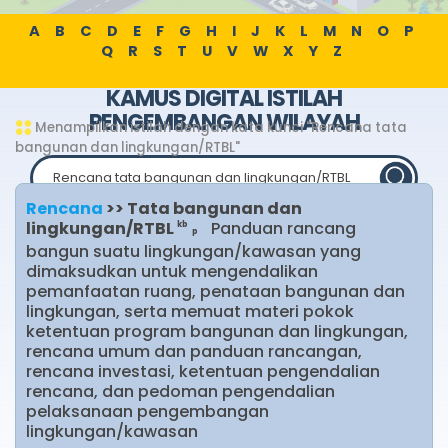
A
B
C
D
E
F
G
H
I
J
K
L
M
N
O
P
Q
R
S
T
U
V
W
X
Y
Z
KAMUS DIGITAL ISTILAH
PENGEMBANGAN WILAYAH
Menampilkan istilah dengan kata kunci "Rencana tata
bangunan dan lingkungan/RTBL"
Rencana
>> Tata bangunan dan
lingkungan/RTBL
Panduan rancang
kb
p
Pencarian Populer
bangun suatu lingkungan/kawasan yang
dimaksudkan untuk mengendalikan
Pareto optimal
pemanfaatan ruang, penataan bangunan dan
lingkungan, serta memuat materi pokok
Institutionalization (proses pelembagaan)
ketentuan program bangunan dan lingkungan,
rencana umum dan panduan rancangan,
E-monitoring
Berindikasi
rencana investasi, ketentuan pengendalian
Infrastruktur
rencana, dan pedoman pengendalian
pelaksanaan pengembangan
lingkungan/kawasan