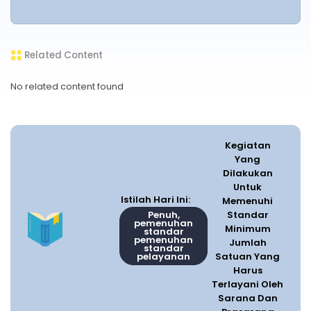
Related Content
No related content found
Kegiatan
Yang
Dilakukan
Untuk
Istilah Hari Ini:
Memenuhi
Penuh,
Standar
pemenuhan
Minimum
standar
pemenuhan
Jumlah
standar
pelayanan
Satuan Yang
Harus
Terlayani Oleh
Sarana Dan