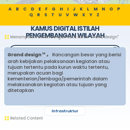
A
B
C
D
E
F
G
H
I
J
K
L
M
N
O
P
Q
R
S
T
U
V
W
X
Y
Z
KAMUS DIGITAL ISTILAH
PENGEMBANGAN WILAYAH
Menampilkan istilah dengan kata kunci "Grand design"
Grand design
Rancangan besar yang berisi
kb
p
arah kebijakan pelaksanaan kegiatan atau
tujuan tertentu pada kurun waktu tertentu,
Pencarian Populer
merupakan acuan bagi
kementerian/lembaga/pemerintah dalam
Pareto optimal
melaksanakan kegiatan atau tujuan yang
ditetapkan
Institutionalization (proses pelembagaan)
E-monitoring
Berindikasi
Infrastruktur
Related Content