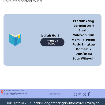
No related content found
Produk Yang
Berasal Dari
Suatu
Wilayah Dan
Istilah Hari Ini:
Memiliki Pasar
Produk
lokal
Pada Lingkup
Domestik
Dan/atau
Luar Wilayah
Gedung G BPIW, Kementerian Pekerjaan Umum Jl.
Pattimura No. 20, Kebayoran Baru, Jakarta Selatan,
12110 Email: hkkompu.bpiw@pu.go.id Telp: (021)
JUMLAH PENGUNJUNG
7246487 Fax: (021) 29305345
Hak Cipta © 2017 Badan Pengembangan Infrastruktur Wilayah