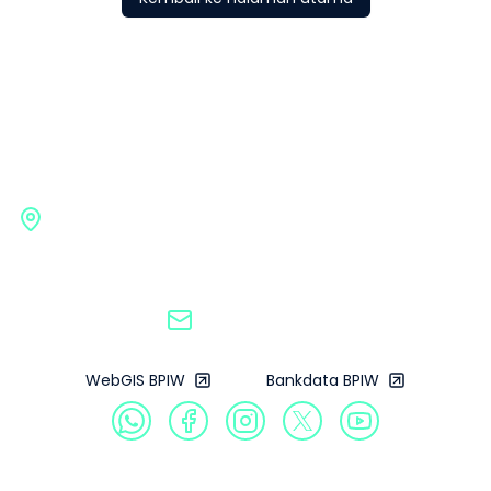
Badan Pengembangan
Infrastruktur Wilayah
Gedung G BPIW, Kementerian Pekerjaan Umum
Jl. Pattimura No. 20, Kebayoran Baru, Jakarta
Selatan, 12110
bpiw@pu.go.id
WebGIS BPIW
Bankdata BPIW
Profil