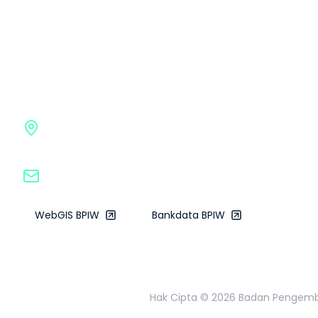
Badan Pengembangan Infrastruk
Gedung G BPIW, Kementerian Pekerjaan Umum
Jl. Pattimura No. 20, Kebayoran Baru, Jakarta Sela
bpiw@pu.go.id
WebGIS BPIW
Bankdata BPIW
Hak Cipta ©
2026
Badan Pengemban