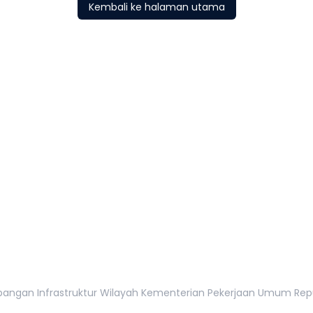
Kembali ke halaman utama
tur Wilayah
tan, 12110
gan Infrastruktur Wilayah Kementerian Pekerjaan Umum Republi